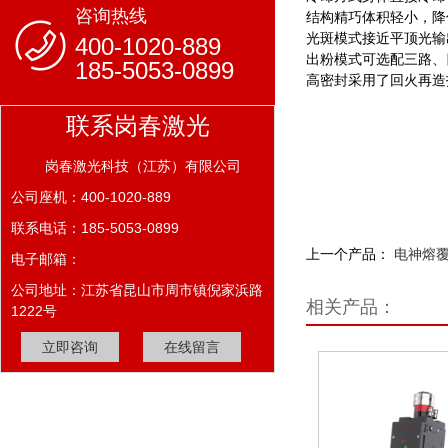
咨询热线
结构精巧
体积轻小，降
光斑模式
接近平顶光输
400-1020-889
出粉模式
可选配三路、
185-5053-0899
高密封
采用了回火再造
联系岗春激光
岗春激光科技（江苏）有限公司
公司座机：400-1020-889
联系电话：185-5053-0899
上一个产品：
电神熔覆头
电子邮箱：
公司地址：江苏省昆山市周市镇倪家浜路
相关产品：
1222号
立即咨询
在线留言